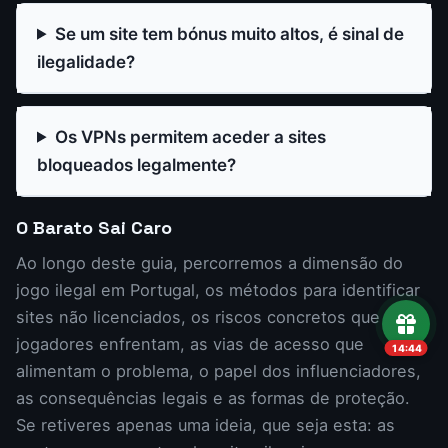
Se um site tem bónus muito altos, é sinal de
ilegalidade?
Os VPNs permitem aceder a sites
bloqueados legalmente?
O Barato Sai Caro
Ao longo deste guia, percorremos a dimensão do
jogo ilegal em Portugal, os métodos para identificar
sites não licenciados, os riscos concretos que os
jogadores enfrentam, as vias de acesso que
14:43
alimentam o problema, o papel dos influenciadores,
as consequências legais e as formas de proteção.
Se retiveres apenas uma ideia, que seja esta: as