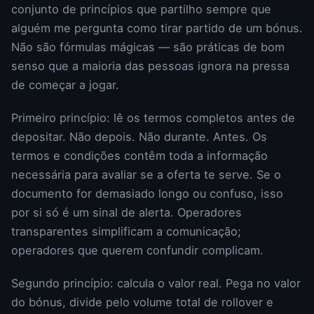
conjunto de princípios que partilho sempre que
alguém me pergunta como tirar partido de um bónus.
Não são fórmulas mágicas — são práticas de bom
senso que a maioria das pessoas ignora na pressa
de começar a jogar.
Primeiro princípio: lê os termos completos antes de
depositar. Não depois. Não durante. Antes. Os
termos e condições contêm toda a informação
necessária para avaliar se a oferta te serve. Se o
documento for demasiado longo ou confuso, isso
por si só é um sinal de alerta. Operadores
transparentes simplificam a comunicação;
operadores que querem confundir complicam.
Segundo princípio: calcula o valor real. Pega no valor
do bónus, divide pelo volume total de rollover e