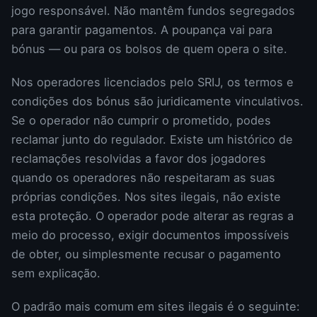
jogo responsável. Não mantêm fundos segregados
para garantir pagamentos. A poupança vai para
bónus — ou para os bolsos de quem opera o site.
Nos operadores licenciados pelo SRIJ, os termos e
condições dos bónus são juridicamente vinculativos.
Se o operador não cumprir o prometido, podes
reclamar junto do regulador. Existe um histórico de
reclamações resolvidas a favor dos jogadores
quando os operadores não respeitaram as suas
próprias condições. Nos sites ilegais, não existe
esta proteção. O operador pode alterar as regras a
meio do processo, exigir documentos impossíveis
de obter, ou simplesmente recusar o pagamento
sem explicação.
O padrão mais comum em sites ilegais é o seguinte: