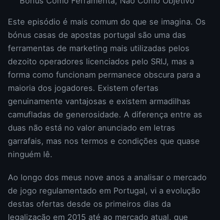
Bónus Como Ferramenta, Não Como Objetivo
Este episódio é mais comum do que se imagina. Os
bónus casas de apostas portugal são uma das
ferramentas de marketing mais utilizadas pelos
dezoito operadores licenciados pelo SRIJ, mas a
forma como funcionam permanece obscura para a
maioria dos jogadores. Existem ofertas
genuinamente vantajosas e existem armadilhas
camufladas de generosidade. A diferença entre as
duas não está no valor anunciado em letras
garrafais, mas nos termos e condições que quase
ninguém lê.
Ao longo dos meus nove anos a analisar o mercado
de jogo regulamentado em Portugal, vi a evolução
destas ofertas desde os primeiros dias da
legalização em 2015 até ao mercado atual, que