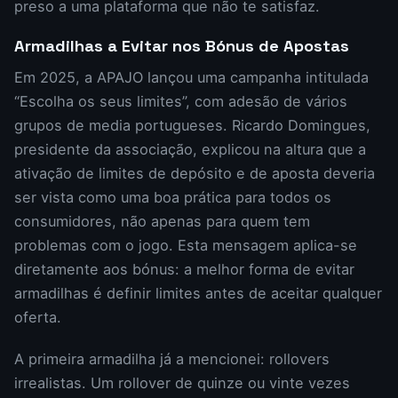
preso a uma plataforma que não te satisfaz.
Armadilhas a Evitar nos Bónus de Apostas
Em 2025, a APAJO lançou uma campanha intitulada
“Escolha os seus limites”, com adesão de vários
grupos de media portugueses. Ricardo Domingues,
presidente da associação, explicou na altura que a
ativação de limites de depósito e de aposta deveria
ser vista como uma boa prática para todos os
consumidores, não apenas para quem tem
problemas com o jogo. Esta mensagem aplica-se
diretamente aos bónus: a melhor forma de evitar
armadilhas é definir limites antes de aceitar qualquer
oferta.
A primeira armadilha já a mencionei: rollovers
irrealistas. Um rollover de quinze ou vinte vezes