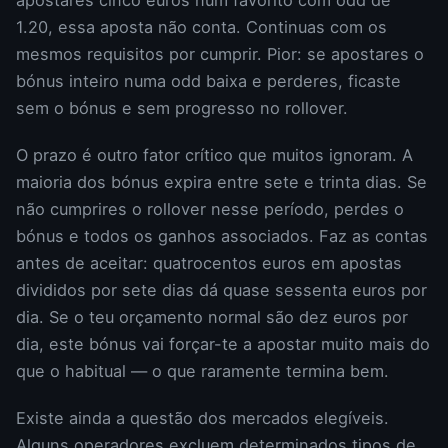
1.20, essa aposta não conta. Continuas com os
mesmos requisitos por cumprir. Pior: se apostares o
bónus inteiro numa odd baixa e perderes, ficaste
sem o bónus e sem progresso no rollover.
O prazo é outro fator crítico que muitos ignoram. A
maioria dos bónus expira entre sete e trinta dias. Se
não cumprires o rollover nesse período, perdes o
bónus e todos os ganhos associados. Faz as contas
antes de aceitar: quatrocentos euros em apostas
divididos por sete dias dá quase sessenta euros por
dia. Se o teu orçamento normal são dez euros por
dia, este bónus vai forçar-te a apostar muito mais do
que o habitual — o que raramente termina bem.
Existe ainda a questão dos mercados elegíveis.
Alguns operadores excluem determinados tipos de