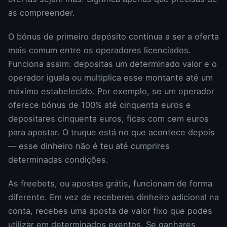
as compreender.
O bónus de primeiro depósito continua a ser a oferta
mais comum entre os operadores licenciados.
Funciona assim: depositas um determinado valor e o
operador iguala ou multiplica esse montante até um
máximo estabelecido. Por exemplo, se um operador
oferece bónus de 100% até cinquenta euros e
depositares cinquenta euros, ficas com cem euros
para apostar. O truque está no que acontece depois
— esse dinheiro não é teu até cumprires
determinadas condições.
As freebets, ou apostas grátis, funcionam de forma
diferente. Em vez de receberes dinheiro adicional na
conta, recebes uma aposta de valor fixo que podes
utilizar em determinados eventos. Se ganhares,