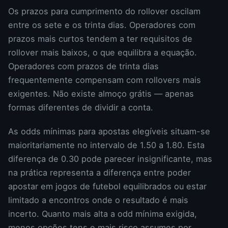
Os prazos para cumprimento do rollover oscilam
entre os sete e os trinta dias. Operadores com
prazos mais curtos tendem a ter requisitos de
rollover mais baixos, o que equilibra a equação.
Operadores com prazos de trinta dias
frequentemente compensam com rollovers mais
exigentes. Não existe almoço grátis — apenas
formas diferentes de dividir a conta.
As odds mínimas para apostas elegíveis situam-se
maioritariamente no intervalo de 1.50 a 1.80. Esta
diferença de 0.30 pode parecer insignificante, mas
na prática representa a diferença entre poder
apostar em jogos de futebol equilibrados ou estar
limitado a encontros onde o resultado é mais
incerto. Quanto mais alta a odd mínima exigida,
menos opções tens e mais risco assumes por