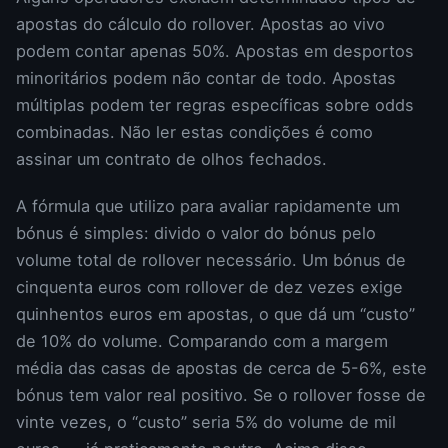
apostas do cálculo do rollover. Apostas ao vivo
podem contar apenas 50%. Apostas em desportos
minoritários podem não contar de todo. Apostas
múltiplas podem ter regras específicas sobre odds
combinadas. Não ler estas condições é como
assinar um contrato de olhos fechados.
A fórmula que utilizo para avaliar rapidamente um
bónus é simples: divido o valor do bónus pelo
volume total de rollover necessário. Um bónus de
cinquenta euros com rollover de dez vezes exige
quinhentos euros em apostas, o que dá um “custo”
de 10% do volume. Comparando com a margem
média das casas de apostas de cerca de 5-6%, este
bónus tem valor real positivo. Se o rollover fosse de
vinte vezes, o “custo” seria 5% do volume de mil