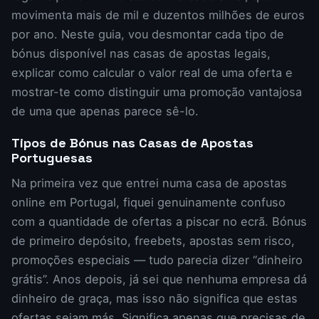
movimenta mais de mil e duzentos milhões de euros
por ano. Neste guia, vou desmontar cada tipo de
bónus disponível nas casas de apostas legais,
explicar como calcular o valor real de uma oferta e
mostrar-te como distinguir uma promoção vantajosa
de uma que apenas parece sê-lo.
Tipos de Bónus nas Casas de Apostas
Portuguesas
Na primeira vez que entrei numa casa de apostas
online em Portugal, fiquei genuinamente confuso
com a quantidade de ofertas a piscar no ecrã. Bónus
de primeiro depósito, freebets, apostas sem risco,
promoções especiais — tudo parecia dizer “dinheiro
grátis”. Anos depois, já sei que nenhuma empresa dá
dinheiro de graça, mas isso não significa que estas
ofertas sejam más. Significa apenas que precisas de