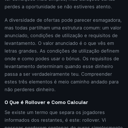
perdes a oportunidade se não estiveres atento.
A diversidade de ofertas pode parecer esmagadora,
mas todas partilham uma estrutura comum: um valor
anunciado, condições de utilização e requisitos de
levantamento. O valor anunciado é o que vês em
letras grandes. As condições de utilização definem
onde e como podes usar o bónus. Os requisitos de
levantamento determinam quando esse dinheiro
passa a ser verdadeiramente teu. Compreender
estes três elementos é meio caminho andado para
não perderes dinheiro.
O Que é Rollover e Como Calcular
Se existe um termo que separa os jogadores
informados dos restantes, é este: rollover. Vi
pessoas perderem centenas de euros simplesmente