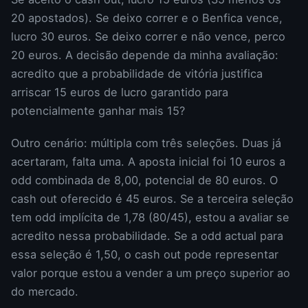
20 apostados). Se deixo correr e o Benfica vence,
lucro 30 euros. Se deixo correr e não vence, perco
20 euros. A decisão depende da minha avaliação:
acredito que a probabilidade de vitória justifica
arriscar 15 euros de lucro garantido para
potencialmente ganhar mais 15?
Outro cenário: múltipla com três seleções. Duas já
acertaram, falta uma. A aposta inicial foi 10 euros a
odd combinada de 8,00, potencial de 80 euros. O
cash out oferecido é 45 euros. Se a terceira seleção
tem odd implícita de 1,78 (80/45), estou a avaliar se
acredito nessa probabilidade. Se a odd actual para
essa seleção é 1,50, o cash out pode representar
valor porque estou a vender a um preço superior ao
do mercado.