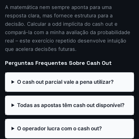
A matemática nem sempre aponta para uma
resposta clara, mas fornece estrutura para a
decisão. Calcular a odd implícita do cash out e
compará-la com a minha avaliação da probabilidade
real – este exercício repetido desenvolve intuição
que acelera decisões futuras.
Perguntas Frequentes Sobre Cash Out
O cash out parcial vale a pena utilizar?
Todas as apostas têm cash out disponível?
O operador lucra com o cash out?