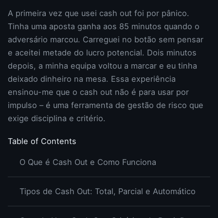
A primeira vez que usei cash out foi por pânico.
Tinha uma aposta ganha aos 85 minutos quando o
adversário marcou. Carreguei no botão sem pensar
e aceitei metade do lucro potencial. Dois minutos
depois, a minha equipa voltou a marcar e eu tinha
deixado dinheiro na mesa. Essa experiência
ensinou-me que o cash out não é para usar por
impulso – é uma ferramenta de gestão de risco que
exige disciplina e critério.
Table of Contents
O Que é Cash Out e Como Funciona
Tipos de Cash Out: Total, Parcial e Automático