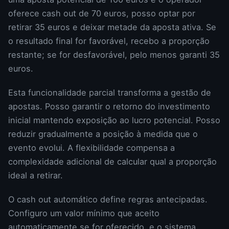
oferece cash out de 70 euros, posso optar por
retirar 35 euros e deixar metade da aposta ativa. Se
o resultado final for favorável, recebo a proporção
restante; se for desfavorável, pelo menos garanti 35
euros.
Esta funcionalidade parcial transforma a gestão de
apostas. Posso garantir o retorno do investimento
inicial mantendo exposição ao lucro potencial. Posso
reduzir gradualmente a posição à medida que o
evento evolui. A flexibilidade compensa a
complexidade adicional de calcular qual a proporção
ideal a retirar.
O cash out automático define regras antecipadas.
Configuro um valor mínimo que aceito
automaticamente se for oferecido, e o sistema