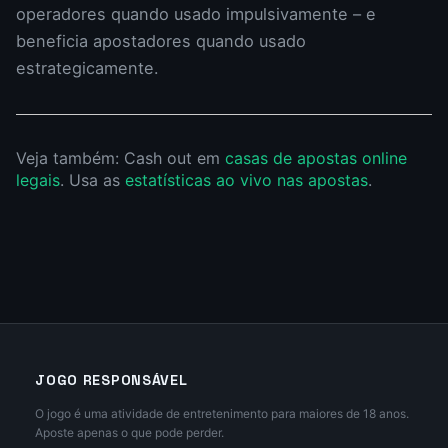
operadores quando usado impulsivamente – e
beneficia apostadores quando usado
estrategicamente.
Veja também: Cash out em
casas de apostas online
legais
. Usa as
estatísticas ao vivo nas apostas
.
JOGO RESPONSÁVEL
O jogo é uma atividade de entretenimento para maiores de 18 anos.
Aposte apenas o que pode perder.